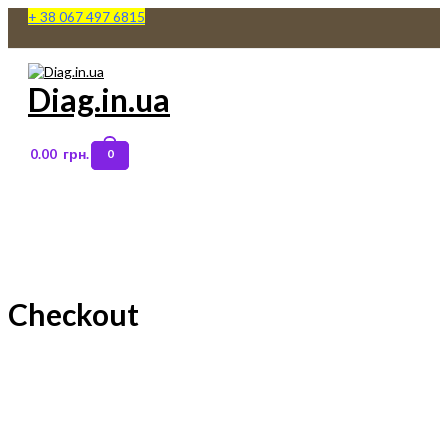
Перейти
+ 38 067 497 6815
к
содержимому
Diag.in.ua
0.00
грн.
0
Main
Menu
Checkout